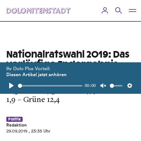
Nationalratswahl 2019: Das
vorläufige Endergebnis
Ihr Dolo Plus Vorteil:
Diesen Artikel jetzt anhören
Ohne Wahlkarten: ÖVP 38,4 – SPÖ
00:00
21,5 – FPÖ 17,3 – NEOS 7,4 – JETZT
Play
Unmute
Setti
1,9 – Grüne 12,4
Politik
Redaktion
29.09.2019
, 23:35 Uhr