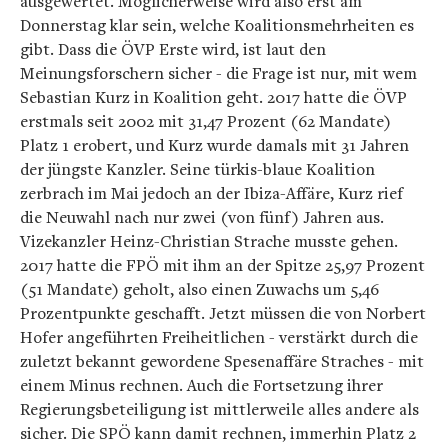
ausgewertet. Möglicherweise wird also erst am
Donnerstag klar sein, welche Koalitionsmehrheiten es
gibt. Dass die ÖVP Erste wird, ist laut den
Meinungsforschern sicher - die Frage ist nur, mit wem
Sebastian Kurz in Koalition geht. 2017 hatte die ÖVP
erstmals seit 2002 mit 31,47 Prozent (62 Mandate)
Platz 1 erobert, und Kurz wurde damals mit 31 Jahren
der jüngste Kanzler. Seine türkis-blaue Koalition
zerbrach im Mai jedoch an der Ibiza-Affäre, Kurz rief
die Neuwahl nach nur zwei (von fünf) Jahren aus.
Vizekanzler Heinz-Christian Strache musste gehen.
2017 hatte die FPÖ mit ihm an der Spitze 25,97 Prozent
(51 Mandate) geholt, also einen Zuwachs um 5,46
Prozentpunkte geschafft. Jetzt müssen die von Norbert
Hofer angeführten Freiheitlichen - verstärkt durch die
zuletzt bekannt gewordene Spesenaffäre Straches - mit
einem Minus rechnen. Auch die Fortsetzung ihrer
Regierungsbeteiligung ist mittlerweile alles andere als
sicher. Die SPÖ kann damit rechnen, immerhin Platz 2