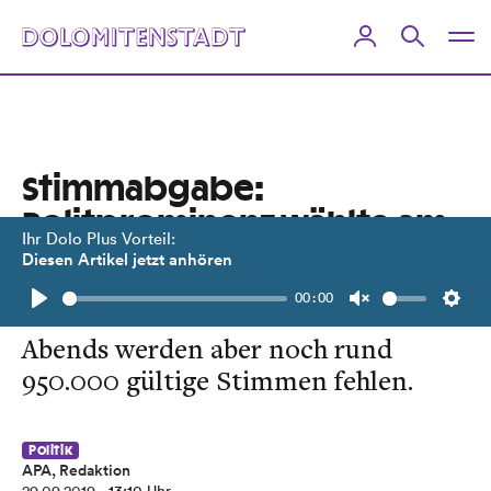
Stimmabgabe:
Politprominenz wählte am
Ihr Dolo Plus Vorteil:
Vormittag
Diesen Artikel jetzt anhören
00:00
Die Wahl läuft auf vollen Touren.
Play
Unmute
Setti
Abends werden aber noch rund
950.000 gültige Stimmen fehlen.
Politik
APA, Redaktion