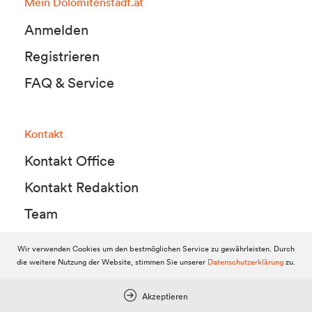
Mein Dolomitenstadt.at
Anmelden
Registrieren
FAQ & Service
Kontakt
Kontakt Office
Kontakt Redaktion
Team
Wir verwenden Cookies um den bestmöglichen Service zu gewährleisten. Durch
die weitere Nutzung der Website, stimmen Sie unserer
Datenschutzerklärung
zu.
© 2010-2026 Dolomitenstadt.at
Dolomitenstadt Media KG, Dolomitenstraße 1 / 7. Stock, 9900 Lienz,
Tel.:
04852 700500
Akzeptieren