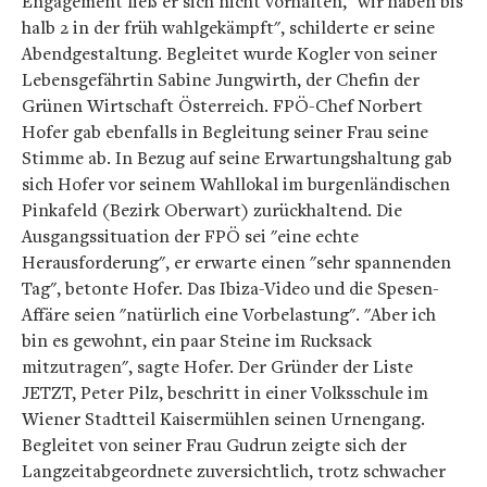
Engagement ließ er sich nicht vorhalten, "wir haben bis
halb 2 in der früh wahlgekämpft", schilderte er seine
Abendgestaltung. Begleitet wurde Kogler von seiner
Lebensgefährtin Sabine Jungwirth, der Chefin der
Grünen Wirtschaft Österreich. FPÖ-Chef Norbert
Hofer gab ebenfalls in Begleitung seiner Frau seine
Stimme ab. In Bezug auf seine Erwartungshaltung gab
sich Hofer vor seinem Wahllokal im burgenländischen
Pinkafeld (Bezirk Oberwart) zurückhaltend. Die
Ausgangssituation der FPÖ sei "eine echte
Herausforderung", er erwarte einen "sehr spannenden
Tag", betonte Hofer. Das Ibiza-Video und die Spesen-
Affäre seien "natürlich eine Vorbelastung". "Aber ich
bin es gewohnt, ein paar Steine im Rucksack
mitzutragen", sagte Hofer. Der Gründer der Liste
JETZT, Peter Pilz, beschritt in einer Volksschule im
Wiener Stadtteil Kaisermühlen seinen Urnengang.
Begleitet von seiner Frau Gudrun zeigte sich der
Langzeitabgeordnete zuversichtlich, trotz schwacher