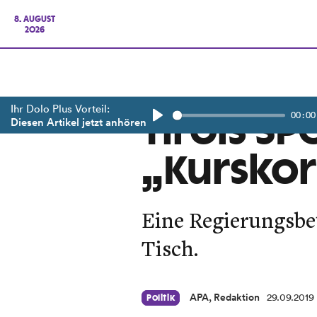
8. AUGUST
2026
Ihr Dolo Plus Vorteil:
00:00
Tirols S
Diesen Artikel jetzt anhören
Play
„Kurskor
Eine Regierungsbet
Tisch.
APA, Redaktion
29.09.2019
Politik