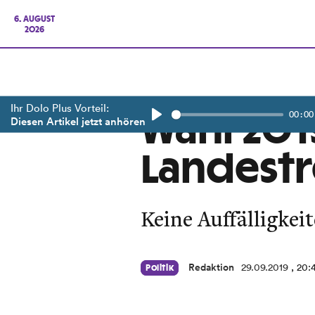
6. AUGUST
2026
Ihr Dolo Plus Vorteil:
00:00
Wahl 2019
Diesen Artikel jetzt anhören
Play
Landest
Keine Auffälligkei
Redaktion
29.09.2019
, 20:
Politik