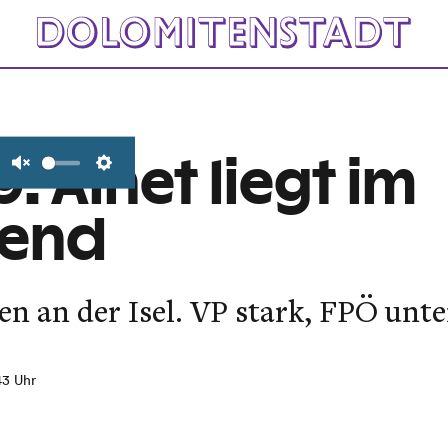
: Ainet liegt im
Unmute
Settings
rend
ten an der Isel. VP stark, FPÖ unt
43 Uhr