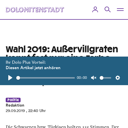
Wahl 2019: Außervillgraten
kennt fast nur eine Farbe
Ihr Dolo Plus Vorteil:
Diesen Artikel jetzt anhören
Jenseits der 3/4-Partei ÖVP gibt es
00:00
kaum noch politisches Leben.
Play
Unmute
Setti
Politik
Redaktion
29.09.2019
, 22:40 Uhr
Die Schwarzen bzw. Türkisen holten 335 Stimmen. Der