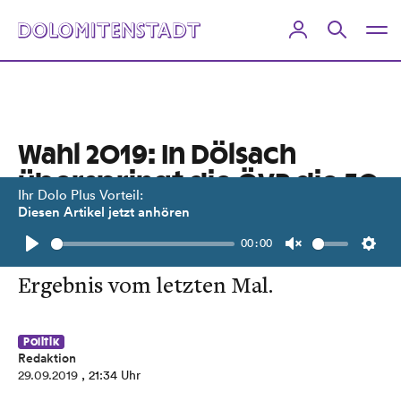
Wahl 2019: In Dölsach
überspringt die ÖVP die 50
Ihr Dolo Plus Vorteil:
Prozent
Diesen Artikel jetzt anhören
00:00
Die Grünen verfünffachen ihr
Play
Unmute
Setti
Ergebnis vom letzten Mal.
Politik
Redaktion
29.09.2019
, 21:34 Uhr