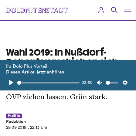
Wahl 2019: In Nußdorf-
Debant verschieben sich
Ihr Dolo Plus Vorteil:
die Gewichte
Diesen Artikel jetzt anhören
00:00
SPÖ und Freiheitliche müssen die
Play
Unmute
Setti
ÖVP ziehen lassen. Grün stark.
Politik
Redaktion
29.09.2019
, 22:13 Uhr