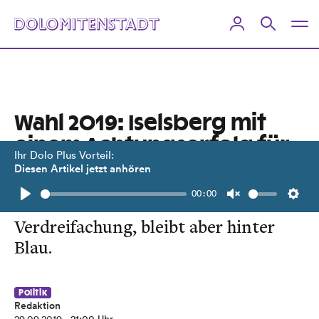
Wahl 2019: Iselsberg mit
einem Achtungserfolg für
Ihr Dolo Plus Vorteil:
Haidenberger
Diesen Artikel jetzt anhören
00:00
Der Grünkandidat schafft eine
Play
Unmute
Setti
Verdreifachung, bleibt aber hinter
Blau.
Politik
Redaktion