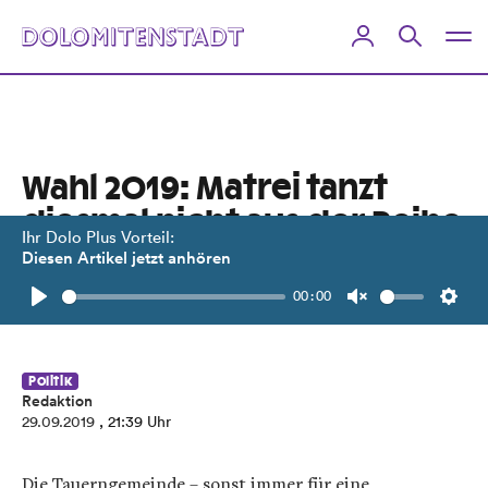
Wahl 2019: Matrei tanzt
diesmal nicht aus der Reihe
Ihr Dolo Plus Vorteil:
Diesen Artikel jetzt anhören
Die ÖVP gewinnt, die FPÖ bleibt
00:00
trotz Verlusten relativ stark.
Play
Unmute
Setti
Politik
Redaktion
29.09.2019
, 21:39 Uhr
Die Tauerngemeinde – sonst immer für eine