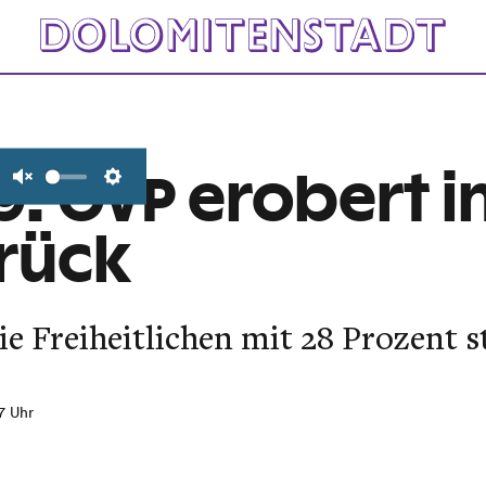
9: ÖVP erobert i
Unmute
Settings
urück
e Freiheitlichen mit 28 Prozent s
17 Uhr