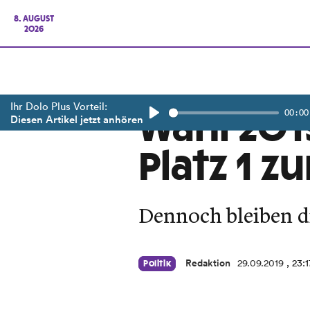
8. AUGUST
2026
Ihr Dolo Plus Vorteil:
00:00
Wahl 201
Diesen Artikel jetzt anhören
Play
Platz 1 z
Dennoch bleiben di
Redaktion
29.09.2019
, 23:
Politik