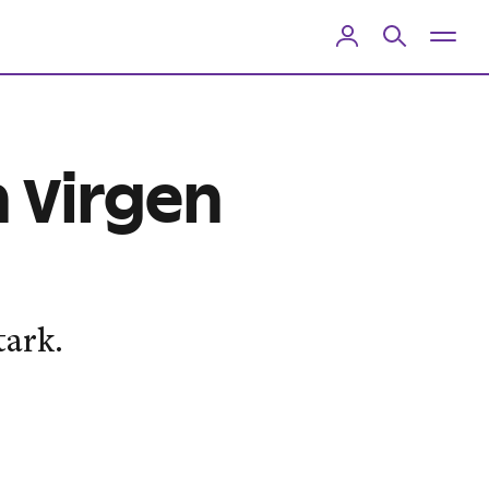
n Virgen
tark.