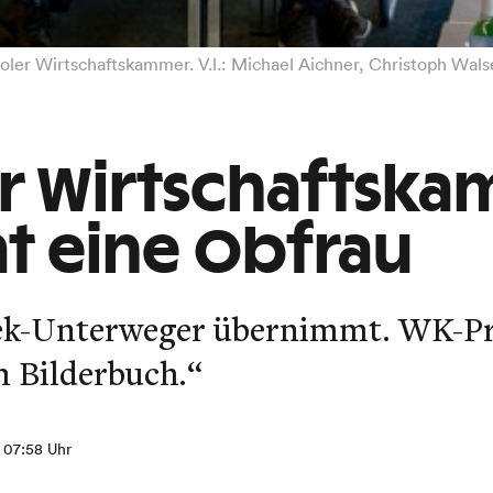
iroler Wirtschaftskammer. V.l.: Michael Aichner, Christoph W
er Wirtschaftsk
 eine Obfrau
sek-Unterweger übernimmt. WK-Pr
 Bilderbuch.“
, 07:58 Uhr