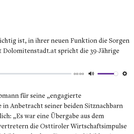
htig ist, in ihrer neuen Funktion die Sorgen
Dolomitenstadt.at spricht die 39-Jährige
00:00
Mute
Set
bmann für seine „engagierte
 in Anbetracht seiner beiden Sitznachbarn
lich: „Es war eine Übergabe aus dem
ertretern die Osttiroler Wirtschaftsimpulse