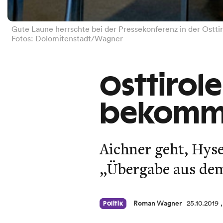
Gute Laune herrschte bei der Pressekonferenz in der Ostt
Fotos: Dolomitenstadt/Wagner
Osttirol
bekommt
Aichner geht, Hy
„Übergabe aus dem
Roman Wagner
25.10.2019
Politik