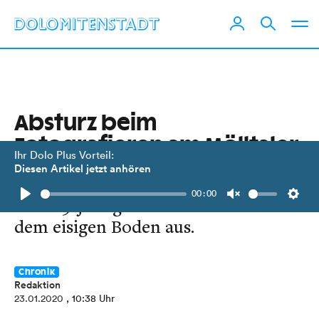
Absturz beim
Fotografieren am Mölltaler
Ihr Dolo Plus Vorteil:
Gletscher
Diesen Artikel jetzt anhören
00:00
Eine 29-jährige Rumänin rutschte auf
Play
Unmute
Setti
dem eisigen Boden aus.
Chronik
Redaktion
23.01.2020
, 10:38 Uhr