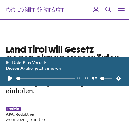
Land Tirol will Gesetz
gegen Airbnb verschärfen
Ihr Dolo Plus Vorteil:
Diesen Artikel jetzt anhören
Ab März müssen Vermieter eine
00:00
Genehmigung beim Bürgermeister
Play
Unmute
Setti
einholen.
Politik
APA, Redaktion
23.01.2020
, 17:10 Uhr