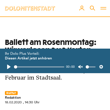
Ballett am Rosenmontag:
Wir verlosen 2 x 2 Karten
Ihr Dolo Plus Vorteil:
Diesen Artikel jetzt anhören
Mit „Soluna“ in eine magische
00:00
Traumwelt eintauchen. Am 24.
Play
Unmute
Setti
Februar im Stadtsaal.
Kultur
Redaktion
18.02.2020
, 14:30 Uhr