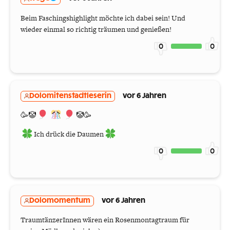
Beim Faschingshighlight möchte ich dabei sein! Und
wieder einmal so richtig träumen und genießen!
0
0
Dolomitenstadtleserin
vor 6 Jahren
🥳🤡
🤡🥳
Ich drück die Daumen
0
0
Dolomomentum
vor 6 Jahren
TraumtänzerInnen wären ein Rosenmontagtraum für