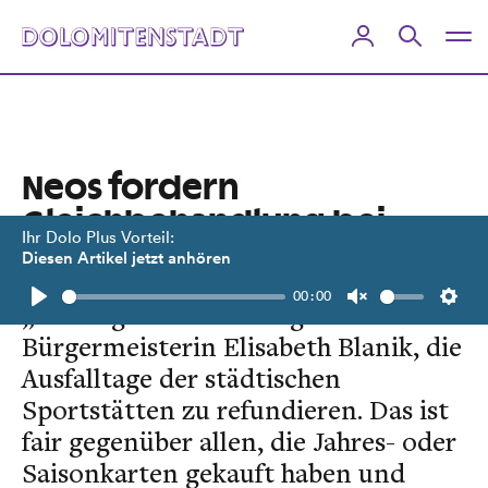
Neos fordern
Gleichbehandlung bei
Ihr Dolo Plus Vorteil:
Lienzer Sportpässen
Diesen Artikel jetzt anhören
00:00
„Wir begrüßen das Vorgehen von
Play
Unmute
Setti
Bürgermeisterin Elisabeth Blanik, die
Ausfalltage der städtischen
Sportstätten zu refundieren. Das ist
fair gegenüber allen, die Jahres- oder
Saisonkarten gekauft haben und