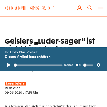
Geislers „Luder-Sager“ ist
nicht hinnehmbar
Ihr Dolo Plus Vorteil:
Diesen Artikel jetzt anhören
In einem Leserbrief melden sich die
00:00
Osttiroler „Iselfrauen“ zu Wort.
Play
Unmute
Setti
Leserbriefe
Redaktion
09.06.2020
, 17:51 Uhr
Als Frauen, die sich für den Schutz der Isel einsetzen,