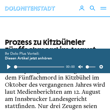
Prozess zu Kitzbüheler
Fünffachmord im August
Ihr Dolo Plus Vorteil:
Diesen Artikel jetzt anhören
Der Schwurgerichtsprozess gegen
00:00
den 26-jährigen Verdächtigen nach
Play
Unmute
Setti
dem Fünffachmord in Kitzbühel im
Oktober des vergangenen Jahres wird
laut Medienberichten am 12. August
am Innsbrucker Landesgericht
stattfinden. Nur drei Zeugen seien