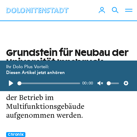
Grundstein für Neubau der
Universität Innsbruck
Ihr Dolo Plus Vorteil:
gelegt
Diesen Artikel jetzt anhören
00:00
Mit dem Wintersemester 2022 soll
Play
Unmute
Setti
der Betrieb im
Multifunktionsgebäude
aufgenommen werden.
Chronik