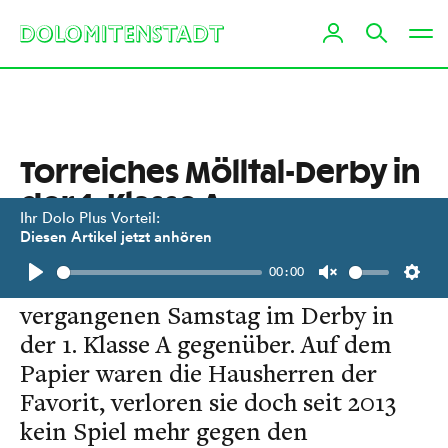
Torreiches Mölltal-Derby in
der 1. Klasse A
Ihr Dolo Plus Vorteil:
Diesen Artikel jetzt anhören
Der FC Mölltal-Obervellach und die
00:00
SPG Oberes Mölltal standen sich am
Play
Unmute
Setti
vergangenen Samstag im Derby in
der 1. Klasse A gegenüber. Auf dem
Papier waren die Hausherren der
Favorit, verloren sie doch seit 2013
kein Spiel mehr gegen den