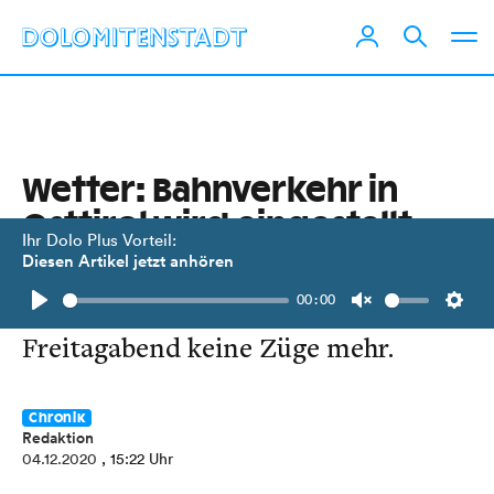
Wetter: Bahnverkehr in
Osttirol wird eingestellt
Ihr Dolo Plus Vorteil:
Diesen Artikel jetzt anhören
Richtung Innichen und auf der
00:00
Tauernstrecke fahren ab
Play
Unmute
Setti
Freitagabend keine Züge mehr.
Chronik
Redaktion
04.12.2020
, 15:22 Uhr