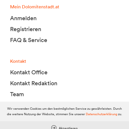
Mein Dolomitenstadt.at
Anmelden
Registrieren
FAQ & Service
Kontakt
Kontakt Office
Kontakt Redaktion
Team
Wir verwenden Cookies um den bestmöglichen Service zu gewährleisten. Durch
die weitere Nutzung der Website, stimmen Sie unserer
Datenschutzerklärung
zu.
© 2010-2026 Dolomitenstadt.at
Dolomitenstadt Media KG, Dolomitenstraße 1 / 7. Stock, 9900 Lienz,
Tel.:
04852 700500
Akzeptieren