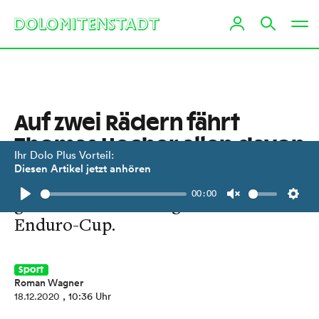
Auf zwei Rädern fährt
Thomas Hecher allen davon
Ihr Dolo Plus Vorteil:
Diesen Artikel jetzt anhören
Der 16-Jährige aus Irschen gilt als
00:00
großes Talent. 2020 gewann er den
Play
Unmute
Setti
Enduro-Cup.
Sport
Roman Wagner
18.12.2020
, 10:36 Uhr