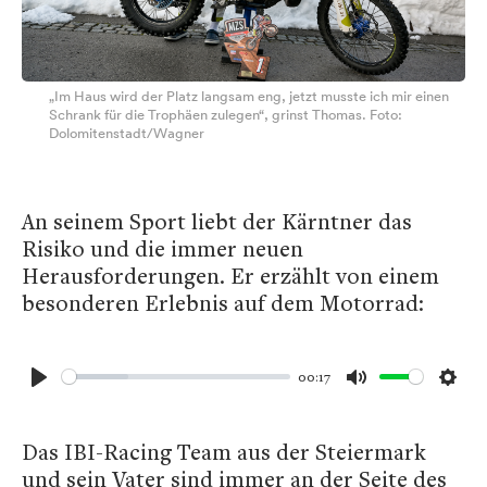
„Im Haus wird der Platz langsam eng, jetzt musste ich mir einen
Schrank für die Trophäen zulegen“, grinst Thomas. Foto:
Dolomitenstadt/Wagner
An seinem Sport liebt der Kärntner das
Risiko und die immer neuen
Herausforderungen. Er erzählt von einem
besonderen Erlebnis auf dem Motorrad:
00:17
Play
Mute
Sett
Das IBI-Racing Team aus der Steiermark
und sein Vater sind immer an der Seite des