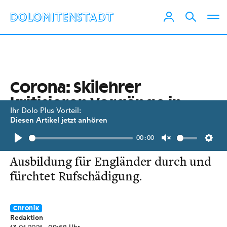
Corona: Skilehrer
kritisieren Vorgänge in
Ihr Dolo Plus Vorteil:
Jochberg
Diesen Artikel jetzt anhören
00:00
Der Tiroler Verband führte keine
Play
Unmute
Setti
Ausbildung für Engländer durch und
fürchtet Rufschädigung.
Chronik
Redaktion