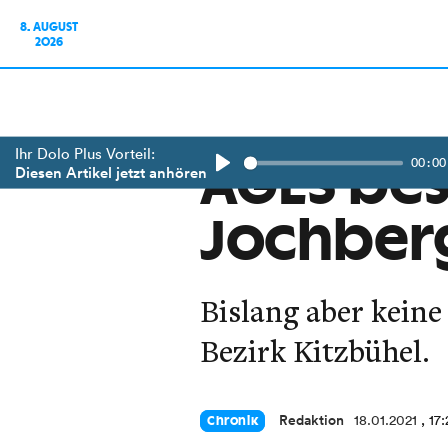
8. AUGUST
2026
Ihr Dolo Plus Vorteil:
00:00
AGES best
Diesen Artikel jetzt anhören
Play
Jochberg
Bislang aber keine
Bezirk Kitzbühel.
Redaktion
18.01.2021
, 17
Chronik