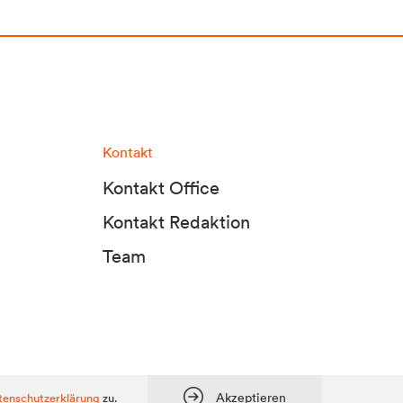
Kontakt
Kontakt Office
Kontakt Redaktion
Team
tadt Media KG, Dolomitenstraße 1 / 7. Stock, 9900 Lienz, Tel.:
04852 700500
Akzeptieren
tenschutzerklärung
zu.