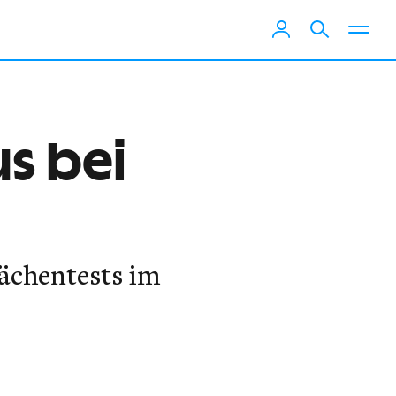
us bei
lächentests im