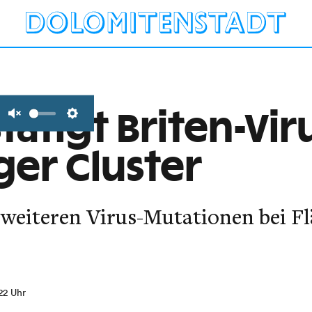
ätigt Briten-Vir
Unmute
Settings
er Cluster
 weiteren Virus-Mutationen bei F
:22 Uhr