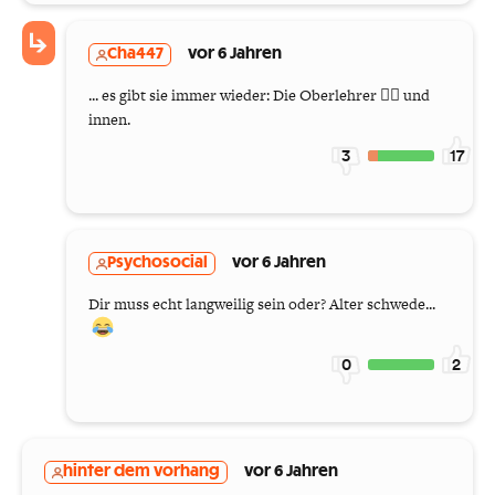
Cha447
vor 6 Jahren
... es gibt sie immer wieder: Die Oberlehrer 🤦‍♂️ und
innen.
3
17
Psychosocial
vor 6 Jahren
Dir muss echt langweilig sein oder? Alter schwede...
0
2
hinter dem vorhang
vor 6 Jahren