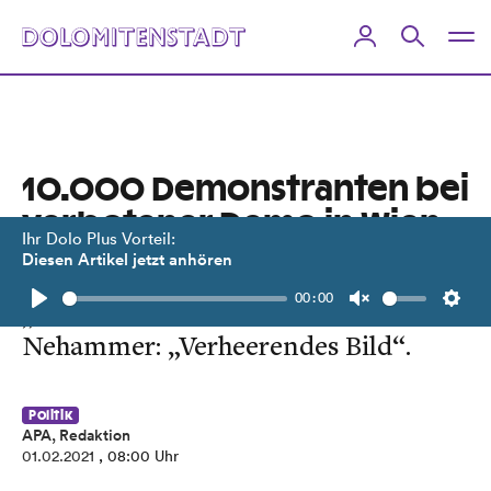
10.000 Demonstranten bei
verbotener Demo in Wien
Ihr Dolo Plus Vorteil:
Diesen Artikel jetzt anhören
Festnahmen, verletzte Polizisten,
00:00
„Sturm“ auf das Parlament.
Play
Unmute
Setti
Nehammer: „Verheerendes Bild“.
Politik
APA, Redaktion
01.02.2021
, 08:00 Uhr