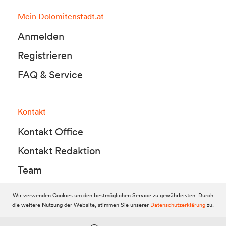
Mein Dolomitenstadt.at
Anmelden
Registrieren
FAQ & Service
Kontakt
Kontakt Office
Kontakt Redaktion
Team
Wir verwenden Cookies um den bestmöglichen Service zu gewährleisten. Durch
die weitere Nutzung der Website, stimmen Sie unserer
Datenschutzerklärung
zu.
© 2010-2026 Dolomitenstadt.at
Dolomitenstadt Media KG, Dolomitenstraße 1 / 7. Stock, 9900 Lienz,