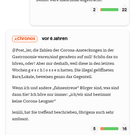
2
22
Chronos
vor 6 Jahren
@Post_ler, die Zahlen der Corona-Ansteckungen in der
Gastronomie waren/sind geradezu auf null! Schön das zu
hören, oder? Aber nur deshalb, weil diese in den letzten
Wochen g e s c h l o s s e n hatten. Die illegal geöffneten
Bars/Lokale, beweisen genau das Gegenteil.
Wenn ich und andere „fahnentreue“ Bürger sind, was sind
dann Sie? Ich höre nur immer: „ich/wir sind bestimmt
keine Corona-Leugner“
leniiii, hat Sie treffend beschrieben, übrigens auch sehr
amüsant.
5
16