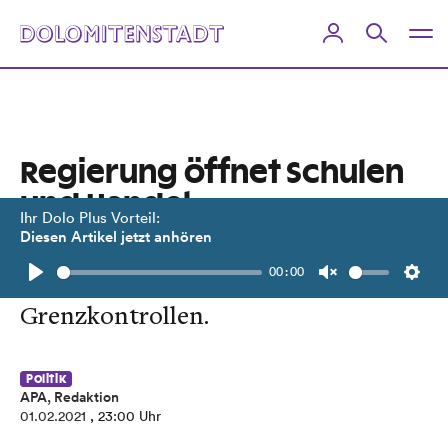
Regierung öffnet Schulen
und Handel
Ihr Dolo Plus Vorteil:
Diesen Artikel jetzt anhören
Verpflichtende Schnelltests für
00:00
Schul- und Friseurbesuche. Schärfere
Play
Unmute
Setti
Grenzkontrollen.
Politik
APA, Redaktion
01.02.2021
, 23:00 Uhr