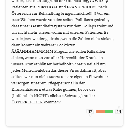
wurde, dass man aufgrund der Überlastung, COVID-19
Patienten aus PORTUGAL und FRANKREICH!!!! nach
Österreich zur Behandlung bringen möchte!!!!!! Vor ein
paar Wochen wurde von den selben Politikern gedroht,
dass unser Gesundheitssystem vor dem Kollaps steht und
wir nicht mehr wissen wohin mit unseren Patienten. Es
wurde jetzt wieder gedroht, wenn die Zahlen nicht sinken,
dann kommt ein weiterer Lockdown.
ÄÄÄÄHHHHMMMMM Frage.... wie sollen Fallzahlen
sinken, wenn man von aller Herrenländer Kranke in
unsere Krankenhäuser herbeiholt??? Mein Beileid um
jedes Menschenleben das dieser Virus dahinraft, aber
sollten wir nun nicht zuerst unsere eigenen Einwohner
versorgen, unserem Pflegepersonal in den
Krankenhäusern etwas Ruhe gönnen, bevor der
(hoffentlich NICHT) nächste Schwung kranker
ÖSTERREICHER kommt???
17
14