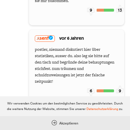
sie mir zukommen.
9
13
senf
vor 6 Jahren
postler, niemand diskutiert hier über
statistiken, ausser du. also leg sie bitte auf
den tisch und begründe deine behauptungen
stichfest. zum träumen und
schuldzuweisungen ist jetzt der falsche
zeitpunkt!
6
9
Wir verwenden Cookies um den bestmöglichen Service zu gewährleisten. Durch
die weitere Nutzung der Website, stimmen Sie unserer
Datenschutzerklärung
zu.
Post_ler
vor 6 Jahren
Akzeptieren
Lieber Senf, ich will nicht über Statistiken