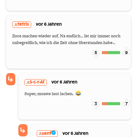
tetris
vor 6 Jahren
Zoos machen wieder auf. Na endlich... Ist mir immer noch
unbegreiflich, wie ich die Zeit ohne überstanden habe...
5
9
S-c-r-AT
vor 6 Jahren
Super, musste laut lachen.
3
7
senf
vor 6 Jahren