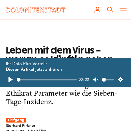
Leben mit dem Virus –
worum es künftig gehen
Ihr Dolo Plus Vorteil:
wird
Diesen Artikel jetzt anhören
00:00
In Deutschland hinterfragt der
Play
Unmute
Setti
Ethikrat Parameter wie die Sieben-
Tage-Inzidenz.
Tiefgang
Gerhard Pirkner