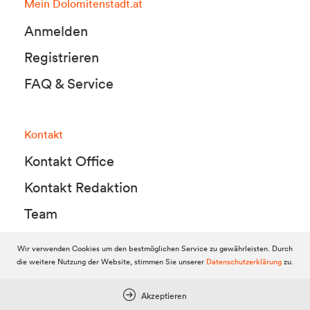
Mein Dolomitenstadt.at
Anmelden
Registrieren
FAQ & Service
Kontakt
Kontakt Office
Kontakt Redaktion
Team
Wir verwenden Cookies um den bestmöglichen Service zu gewährleisten. Durch
die weitere Nutzung der Website, stimmen Sie unserer
Datenschutzerklärung
zu.
© 2010-2026 Dolomitenstadt.at
Dolomitenstadt Media KG, Dolomitenstraße 1 / 7. Stock, 9900 Lienz,
Tel.:
04852 700500
Akzeptieren