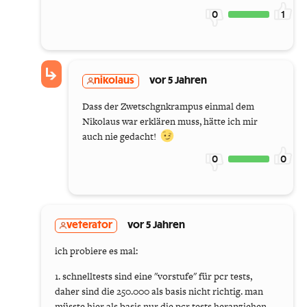
0
1
nikolaus
vor 5 Jahren
Dass der Zwetschgnkrampus einmal dem
Nikolaus war erklären muss, hätte ich mir
auch nie gedacht!
0
0
veterator
vor 5 Jahren
ich probiere es mal:
1. schnelltests sind eine "vorstufe" für pcr tests,
daher sind die 250.000 als basis nicht richtig. man
müsste hier als basis nur die pcr tests heranziehen.