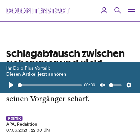
Schlagabtausch zwischen
Nehammer und Kickl
Ihr Dolo Plus Vorteil:
Diesen Artikel jetzt anhören
Nach Gewalt bei Corona-Demo in
00:00
Wien kritisiert der Innenminister
Play
Unmute
Setti
seinen Vorgänger scharf.
Politik
APA, Redaktion
07.03.2021
, 22:00 Uhr