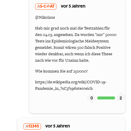
S-c-r-AT
vor 5 Jahren
@Nikolaus
Hab mir grad noch mal die Testzahlen für
den 04.03. angesehen. Da wurden "nur" 50000
Tests ins Epidemiologische Meldesystem
gemeldet. Somit wären 500 falsch Positive
wieder denkbar, auch wenn ich diese These
nach wie vor für Unsinn halte.
Wie kommen Sie auf 250000?
https://de.wikipedia.org/wiki/COVID-19-
Pandemie_in_%C3%96sterreich
0
2
12345
vor 5 Jahren