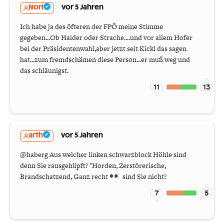
Nori
vor 5 Jahren
Ich habe ja des öfteren der FPÖ meine Stimme
gegeben...Ob Haider oder Strache....und vor allem Hofer
bei der Präsidentenwahl,aber jetzt seit Kickl das sagen
hat...zum fremdschämen diese Person...er muß weg und
das schläunigst.
11
13
arth
vor 5 Jahren
@haberg Aus welcher linken schwarzblock Höhle sind
denn Sie rausgehüpft? "Horden, Zerstörerische,
Brandschatzend, Ganz recht
sind Sie nicht?
7
5