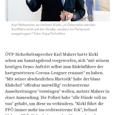
Karl Nehammer an Herbert Kickl: „In Österreich werden
Konflikte nicht auf der Straße, sondern im Parlament
ausgetragen.“ Foto: Expa/Schrötter
ÖVP-Sicherheitssprecher Karl Mahrer hatte Kickl
schon am Samstagabend vorgeworfen, sich "mit seinem
heutigen Demo-Auftritt selbst zum Rädelsführer der
hartgesottenen Corona-Leugner ernannt" zu haben.
"Mit seiner abscheulichen Rhetorik" habe der blaue
Klubchef "offenbar mutwillig" rechtsextreme
Ausschreitungen "erzwingen" wollen, meinte Mahrer in
einer Aussendung. Die Polizei habe "alle Hände voll zu
tun" gehabt, um diese zu verhindern. "Kickl führt die
FPÖ immer mehr ins rechtsextreme Eck", befand