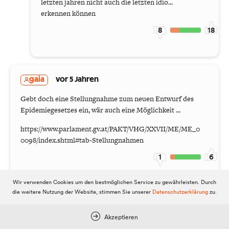
letzten jahren nicht auch die letzten idio...
erkennen können
8
18
gaia
vor 5 Jahren
Gebt doch eine Stellungnahme zum neuen Entwurf des
Epidemiegesetzes ein, wär auch eine Möglichkeit ...
https://www.parlament.gv.at/PAKT/VHG/XXVII/ME/ME_0
0098/index.shtml#tab-Stellungnahmen
1
6
Wir verwenden Cookies um den bestmöglichen Service zu gewährleisten. Durch
die weitere Nutzung der Website, stimmen Sie unserer
Datenschutzerklärung
zu.
genaugenommen
vor 5 Jahren
Akzeptieren
hab ich schon. familien mit drei und mehr kindern