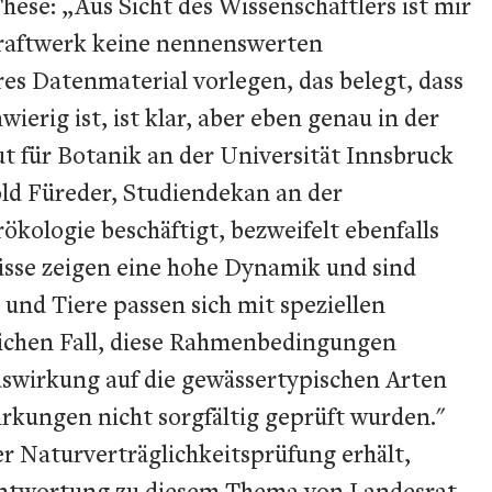
se: „Aus Sicht des Wissenschaftlers ist mir
 Kraftwerk keine nennenswerten
res Datenmaterial vorlegen, das belegt, dass
erig ist, ist klar, aber eben genau in der
t für Botanik an der Universität Innsbruck
old Füreder, Studiendekan an der
ökologie beschäftigt, bezweifelt ebenfalls
sse zeigen eine hohe Dynamik und sind
und Tiere passen sich mit speziellen
lichen Fall, diese Rahmenbedingungen
Auswirkung auf die gewässertypischen Arten
irkungen nicht sorgfältig geprüft wurden."
r Naturverträglichkeitsprüfung erhält,
beantwortung zu diesem Thema von Landesrat