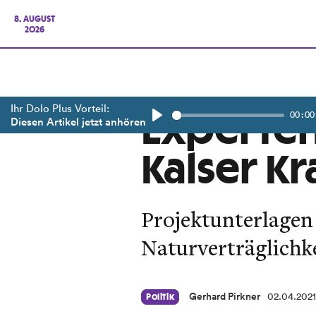
8. AUGUST
2026
Ihr Dolo Plus Vorteil:
00:00
Experten
Diesen Artikel jetzt anhören
Play
Kalser K
Projektunterlagen 
Naturverträglichk
Gerhard Pirkner
02.04.202
Politik