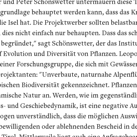
 und Peter Schönswetter untermauern diese The
tengrundlage behauptet werden kann, dass das
e Isel hat. Die Projektwerber sollten belastba
ies nicht einfach nur behaupten. Dass das schwi
gründet," sagt Schönswetter, der das Institu
 Evolution und Diversität von Pflanzen. Leop
 einer Forschungsgruppe, die sich mit Gewässer
rojektanten: "Unverbaute, naturnahe Alpenflü
schen Biodiversität gekennzeichnet. Pflanzen 
amische Natur an. Werden, wie im gegenständ
uss- und Geschiebedynamik, ist eine negative 
logen unverständlich, dass die möglichen Ausw
ewilligenden oder ablehnenden Bescheid in de
 Tirol. Mittlerweile liegt auch eine Anfrage