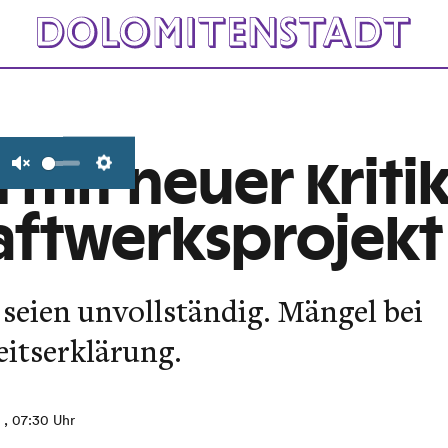
 mit neuer Kritik
Unmute
Settings
raftwerksprojekt
seien unvollständig. Mängel bei
eitserklärung.
1
, 07:30 Uhr