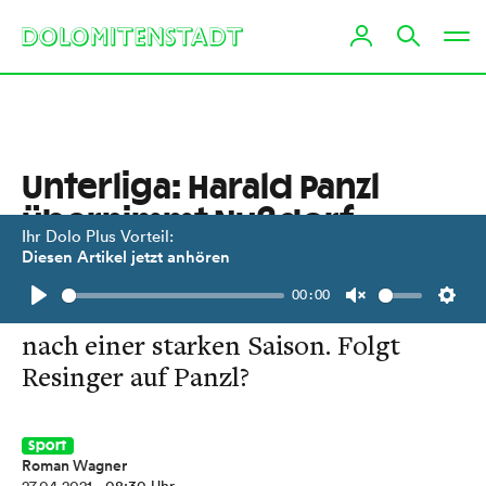
Unterliga: Harald Panzl
übernimmt Nußdorf-
Ihr Dolo Plus Vorteil:
Debant
Diesen Artikel jetzt anhören
00:00
Markus Hanser verlässt die Debanter
Play
Unmute
Setti
nach einer starken Saison. Folgt
Resinger auf Panzl?
Sport
Roman Wagner