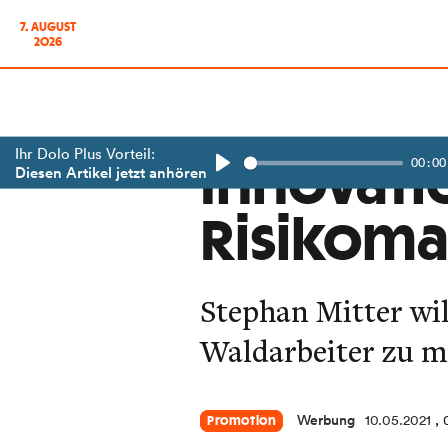
7. AUGUST
2026
Ihr Dolo Plus Vorteil:
00:00
Innovati
Diesen Artikel jetzt anhören
Play
Risikom
Stephan Mitter wil
Waldarbeiter zu m
Werbung
10.05.2021
,
Promotion