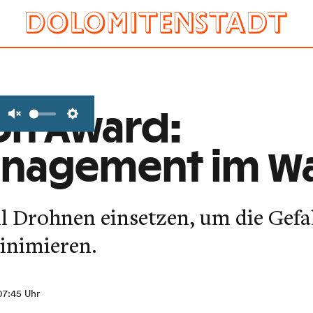
on Award:
Unmute
Settings
anagement im W
l Drohnen einsetzen, um die Gefa
inimieren.
 07:45 Uhr