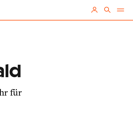
ald
hr für