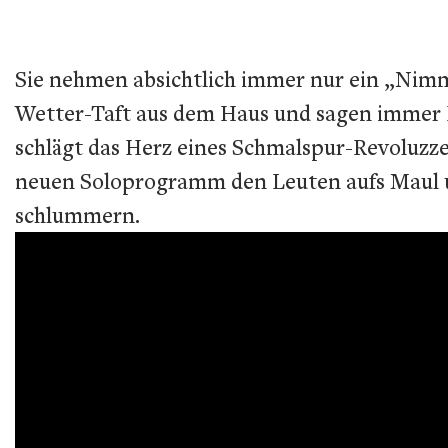
Sie nehmen absichtlich immer nur ein „Nimm 
Wetter-Taft aus dem Haus und sagen immer L
schlägt das Herz eines Schmalspur-Revoluz
neuen Soloprogramm den Leuten aufs Maul und
schlummern.