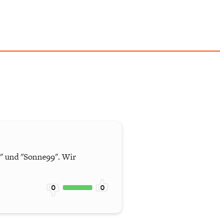
b" und "Sonne99". Wir
0
0