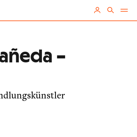
tañeda –
ndlungskünstler