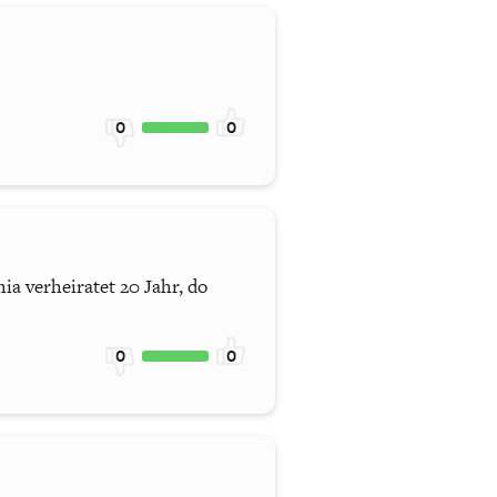
0
0
ia verheiratet 20 Jahr, do
0
0