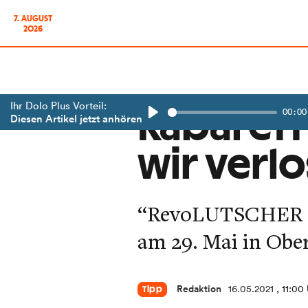
7. AUGUST
2026
Ihr Dolo Plus Vorteil:
00:00
Kabarett
Diesen Artikel jetzt anhören
Play
wir verl
“RevoLUTSCHER - 
am 29. Mai in Ober
Redaktion
16.05.2021
, 11:00
Tipp