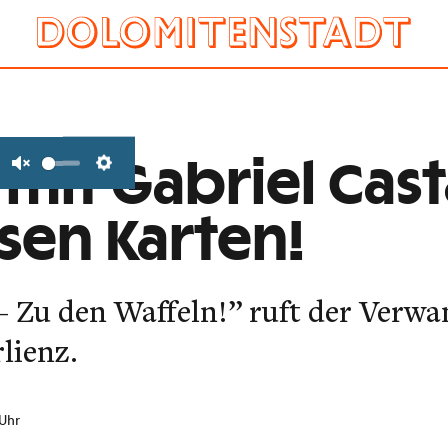
 mit Gabriel Cas
Unmute
Settings
osen Karten!
Zu den Waffeln!” ruft der Verwa
lienz.
 Uhr