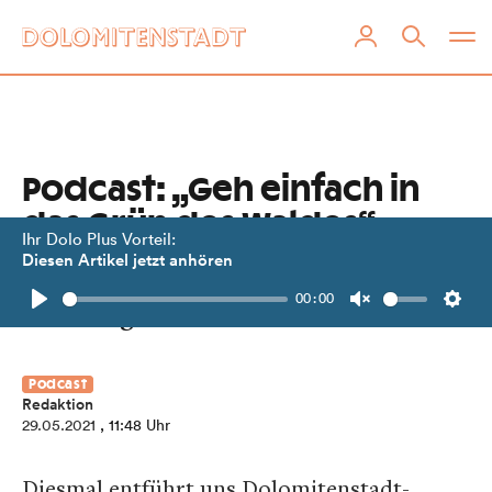
Podcast: „Geh einfach in
das Grün des Waldes“
Ihr Dolo Plus Vorteil:
Diesen Artikel jetzt anhören
Wir hören Evelin Gander und Sabine
00:00
Buchberger beim Waldbaden zu!
Play
Unmute
Setti
Podcast
Redaktion
29.05.2021
, 11:48 Uhr
Diesmal entführt uns Dolomitenstadt-