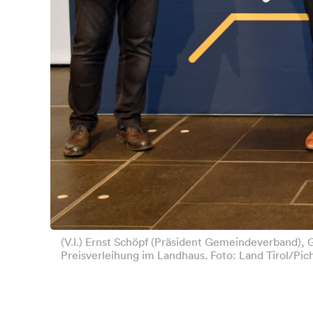
(V.l.) Ernst Schöpf (Präsident Gemeindeverband), 
Preisverleihung im Landhaus. Foto: Land Tirol/Pic