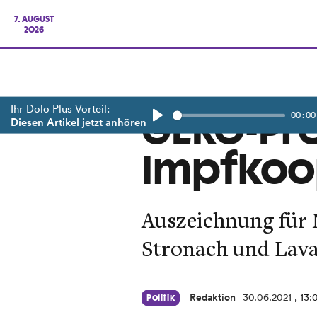
7. AUGUST
2026
Ihr Dolo Plus Vorteil:
00:00
GEKO-Prei
Diesen Artikel jetzt anhören
Play
Impfkoo
Auszeichnung für 
Stronach und Lava
Redaktion
30.06.2021
, 13:
Politik