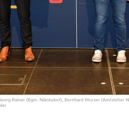
Georg Rainer (Bgm. Nikolsdorf), Bernhard Wurzer (Amtsleiter N
hler