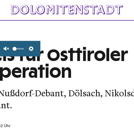
s für Osttiroler
Unmute
Settings
peration
Nußdorf-Debant, Dölsach, Nikolsdo
nt.
02 Uhr