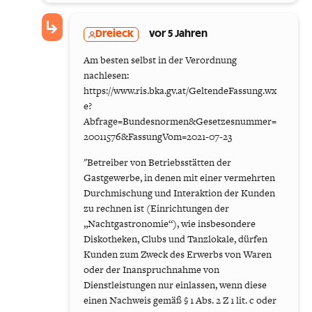
Dreieck
vor 5 Jahren
Am besten selbst in der Verordnung
nachlesen:
https://www.ris.bka.gv.at/GeltendeFassung.wx
e?
Abfrage=Bundesnormen&Gesetzesnummer=
20011576&FassungVom=2021-07-23
"Betreiber von Betriebsstätten der
Gastgewerbe, in denen mit einer vermehrten
Durchmischung und Interaktion der Kunden
zu rechnen ist (Einrichtungen der
„Nachtgastronomie“), wie insbesondere
Diskotheken, Clubs und Tanzlokale, dürfen
Kunden zum Zweck des Erwerbs von Waren
oder der Inanspruchnahme von
Dienstleistungen nur einlassen, wenn diese
einen Nachweis gemäß § 1 Abs. 2 Z 1 lit. c oder