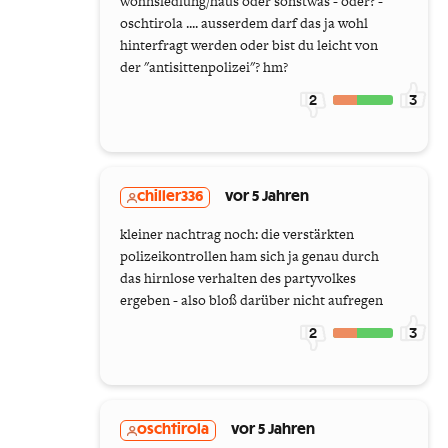
wohnsiedlung/haus oder sonstwas - oder? -
oschtirola .... ausserdem darf das ja wohl
hinterfragt werden oder bist du leicht von
der "antisittenpolizei"? hm?
2
3
chiller336
vor 5 Jahren
kleiner nachtrag noch: die verstärkten
polizeikontrollen ham sich ja genau durch
das hirnlose verhalten des partyvolkes
ergeben - also bloß darüber nicht aufregen
2
3
oschtirola
vor 5 Jahren