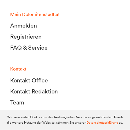
Mein Dolomitenstadt.at
Anmelden
Registrieren
FAQ & Service
Kontakt
Kontakt Office
Kontakt Redaktion
Team
Wir verwenden Cookies um den bestmöglichen Service zu gewährleisten. Durch
die weitere Nutzung der Website, stimmen Sie unserer
Datenschutzerklärung
zu.
© 2010-2026 Dolomitenstadt.at
Dolomitenstadt Media KG, Dolomitenstraße 1 / 7. Stock, 9900 Lienz,