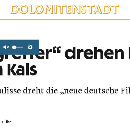
retter“ drehen b
Unmute
Settings
 Kals
lisse dreht die „neue deutsche Fi
00 Uhr