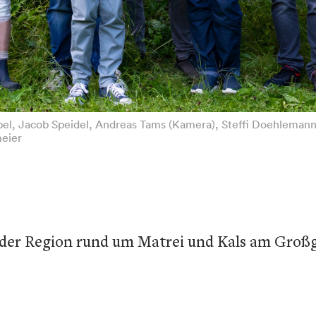
röbel, Jacob Speidel, Andreas Tams (Kamera), Steffi Doehleman
meier
in der Region rund um Matrei und Kals am Groß