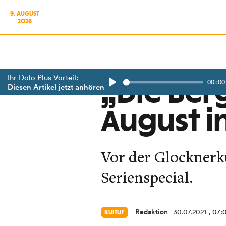
9. AUGUST
2026
Ihr Dolo Plus Vorteil:
00:00
„Die Berg
Diesen Artikel jetzt anhören
Play
August in
Vor der Glocknerku
Serienspecial.
Redaktion
30.07.2021
, 07:
Kultur