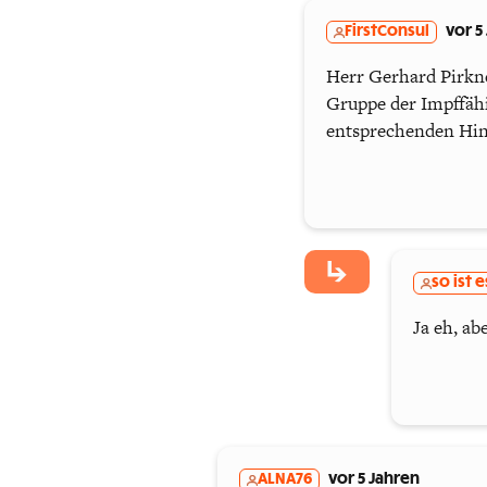
FirstConsul
vor 5
Herr Gerhard Pirkne
Gruppe der Impffähi
entsprechenden Hin
so ist e
Ja eh, ab
ALNA76
vor 5 Jahren