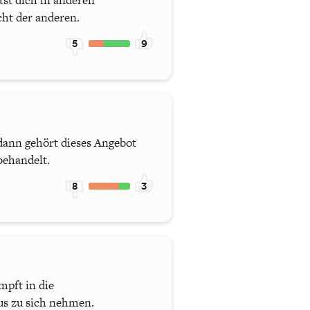
tst dich in anderen
cht der anderen.
5
9
dann gehört dieses Angebot
behandelt.
8
3
mpft in die
s zu sich nehmen.