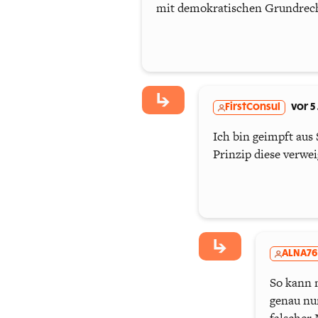
mit demokratischen Grundrech
FirstConsul
vor 5
Ich bin geimpft aus
Prinzip diese verwe
ALNA76
So kann 
genau nu