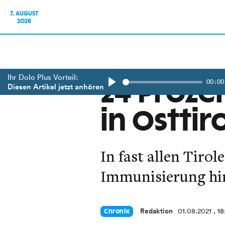
7. AUGUST
2026
Ihr Dolo Plus Vorteil:
00:00
24 Proze
Diesen Artikel jetzt anhören
Play
in Osttir
In fast allen Tiro
Immunisierung hin
Redaktion
01.08.2021
, 1
Chronik