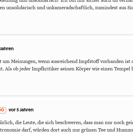
Meinung und unsolidarisch! Ich bin mir sicher auch du verhäl
nen unsolidarisch und unkameradschaftlich, zumindest aus Si
 Jahren
ht um Meinungen, wenn ausreichend Impfstoff vorhanden ist 
zt. Als ob jeder Impfkritiker seinen Körper wie einen Tempel 
00
vor 5 Jahren
rlich, die Leute, die sich beschweren, dass man nur noch gei
tronomie darf, würden dort auch nur grünen Tee und Hummu