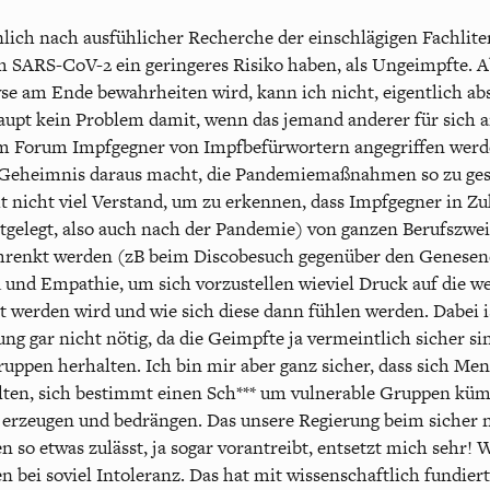
önlich nach ausfühlicher Recherche der einschlägigen Fachlite
 SARS-CoV-2 ein geringeres Risiko haben, als Ungeimpfte. Ab
se am Ende bewahrheiten wird, kann ich nicht, eigentlich ab
upt kein Problem damit, wenn das jemand anderer für sich an
sem Forum Impfgegner von Impfbefürwortern angegriffen werd
n Geheimnis daraus macht, die Pandemiemaßnahmen so zu ges
ht nicht viel Verstand, um zu erkennen, dass Impfgegner in Zu
stgelegt, also auch nach der Pandemie) von ganzen Berufszwe
chrenkt werden (zB beim Discobesuch gegenüber den Genese
 und Empathie, um sich vorzustellen wieviel Druck auf die 
t werden wird und wie sich diese dann fühlen werden. Dabei is
ng gar nicht nötig, da die Geimpfte ja vermeintlich sicher s
ppen herhalten. Ich bin mir aber ganz sicher, dass sich Mens
en, sich bestimmt einen Sch*** um vulnerable Gruppen kümm
 erzeugen und bedrängen. Das unsere Regierung beim sicher 
 so etwas zulässt, ja sogar vorantreibt, entsetzt mich sehr!
n bei soviel Intoleranz. Das hat mit wissenschaftlich fundi