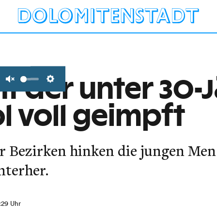
nt der unter 30-
Unmute
Settings
ol voll geimpft
ler Bezirken hinken die jungen Men
terher.
8:29 Uhr