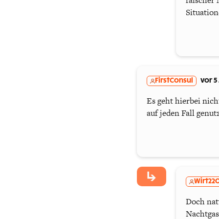
falscher 
Situatio
FirstConsul
vor 5
Es geht hierbei nic
auf jeden Fall genut
Wirt22
Doch natü
Nachtgas