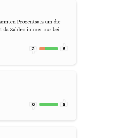
enannten Prozentsatz um die
gt da Zahlen immer nur bei
2
5
0
8