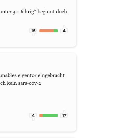
'unter 30-Jährig'' beginnt doch
15
4
lamables eigentor eingebracht
ch kein sars-cov-2
4
17