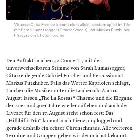
Virtuose Gaba Forcher kommt nicht allein, sondern spielt im Trio
mit Sarah Lumassegger (Gitarre/Vocals) und Markus Putzhuber
(Percussions). Foto: Forcher
Den Auftakt machen „2 Concert“, mit der
unverwechselbaren Stimme von Sarah Lumassegger,
Gitarrenlegende Gabriel Forcher und Percussionist
Markus Putzhuber. Falls das Wetter Kapriolen schlägt,
tauchen die Musiker unter die Lauben ab. Am 10.
August lassen „The La Rossas“ Charme und die Eleganz
der 20er und 30er Jahre wieder aufleben und auch der
Liveact für den 17. August steht schon fest: Das
„Hillibilli-Trio“ kommt nach Lienz, unplugged und
gerade deshalb ein echter Ohrenschmaus. Alle weiteren
Termine und Gruppen geben wir demnächst bekannt.