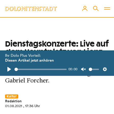
Dienstagskonzerte: Live auf
dem Hauptplatz von Lienz
Ihr Dolo Plus Vorteil:
Diesen Artikel jetzt anhören
Am 3. August startet die Serie mit „2
00:00
Concert“ rund um Gitarrenlegende
Play
Unmute
Setti
Gabriel Forcher.
Kultur
Redaktion
01.08.2021
, 17:36 Uhr