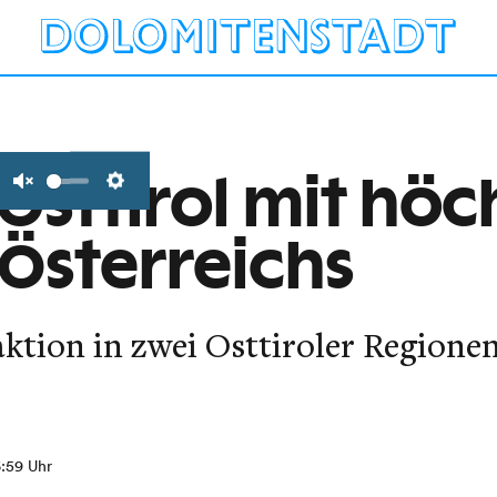
: Osttirol mit höc
Unmute
Settings
 Österreichs
tion in zwei Osttiroler Regione
6:59 Uhr