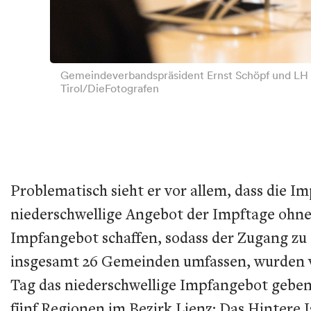
Gemeindeverbandspräsident Ernst Schöpf und LH 
Tirol/DieFotografen
Problematisch sieht er vor allem, dass die 
niederschwellige Angebot der Impftage ohne
Impfangebot schaffen, sodass der Zugang zu 
insgesamt 26 Gemeinden umfassen, wurden vo
Tag das niederschwellige Impfangebot geben 
fünf Regionen im Bezirk Lienz: Das Hintere I