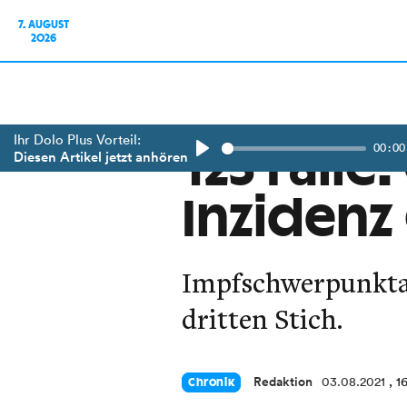
7. AUGUST
2026
Ihr Dolo Plus Vorteil:
00:00
123 Fälle
Diesen Artikel jetzt anhören
Play
Inzidenz
Impfschwerpunktak
dritten Stich.
Redaktion
03.08.2021
, 1
Chronik