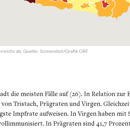
erreichs ab. Quelle: Screenshot/Grafik ORF
dt die meisten Fälle auf (26). In Relation zur
t von Tristach, Prägraten und Virgen. Gleichze
gste Impfrate aufweisen. In Virgen haben mit 
 vollimmunisiert. In Prägraten sind 41,7 Proze