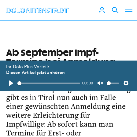
Ab September Impf-
Termine bei Anmeldung
Ihr Dolo Plus Vorteil:
selbst buchen
Diesen Artikel jetzt anhören
00:00
Neben der Impfung ohne Anmeldung
Play
Unmute
Setti
gibt es in Tirol nun auch im Falle
einer gewünschten Anmeldung eine
weitere Erleichterung für
Impfwillige: Ab sofort kann man
Termine für Erst- oder