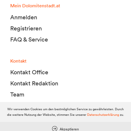
Mein Dolomitenstadt.at
Anmelden
Registrieren
FAQ & Service
Kontakt
Kontakt Office
Kontakt Redaktion
Team
Wir verwenden Cookies um den bestmöglichen Service zu gewährleisten. Durch
die weitere Nutzung der Website, stimmen Sie unserer
Datenschutzerklärung
zu.
© 2010-2026 Dolomitenstadt.at
Dolomitenstadt Media KG, Dolomitenstraße 1 / 7. Stock, 9900 Lienz,
Tel.:
04852 700500
Akzeptieren