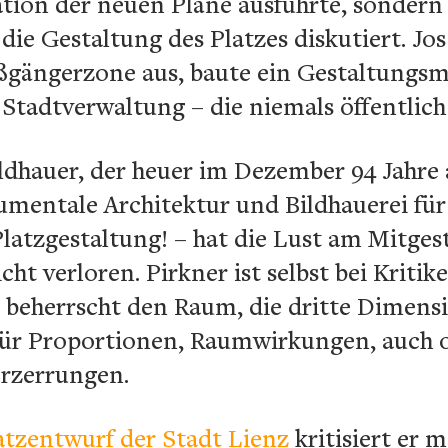
ation der neuen Pläne ausführte, sondern 
die Gestaltung des Platzes diskutiert. Jos
ßgängerzone aus, baute ein Gestaltungsm
 Stadtverwaltung – die niemals öffentlich
ldhauer, der heuer im Dezember 94 Jahre 
mentale Architektur und Bildhauerei für 
 Platzgestaltung! – hat die Lust am Mitges
t verloren. Pirkner ist selbst bei Kritike
r beherrscht den Raum, die dritte Dimensio
für Proportionen, Raumwirkungen, auch 
erzerrungen.
atzentwurf der Stadt Lienz
kritisiert er 