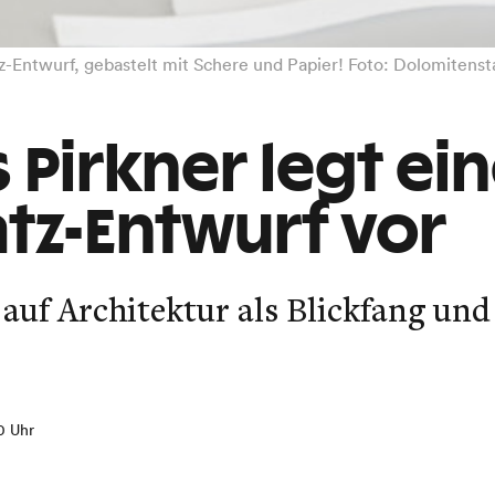
tz-Entwurf, gebastelt mit Schere und Papier! Foto: Dolomiten
s Pirkner legt ei
tz-Entwurf vor
 auf Architektur als Blickfang und
!
50 Uhr