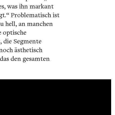
les, was ihn markant
gt.“ Problematisch ist
 zu hell, an manchen
e optische
, die Segmente
noch ästhetisch
l, das den gesamten