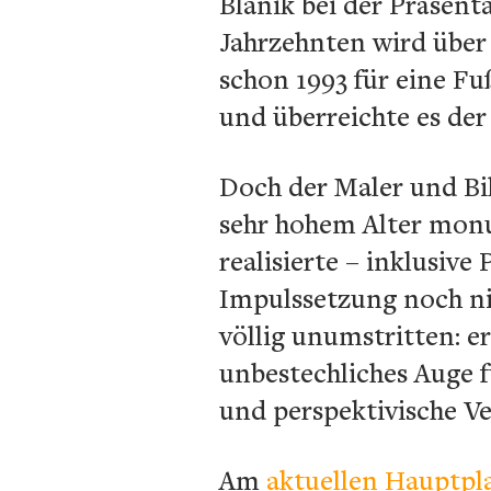
Blanik bei der Präsent
Jahrzehnten wird über 
schon 1993 für eine Fu
und überreichte es der
Doch der Maler und Bi
sehr hohem Alter monu
realisierte – inklusive
Impulssetzung noch nich
völlig unumstritten: e
unbestechliches Auge 
und perspektivische V
Am
aktuellen Hauptpl