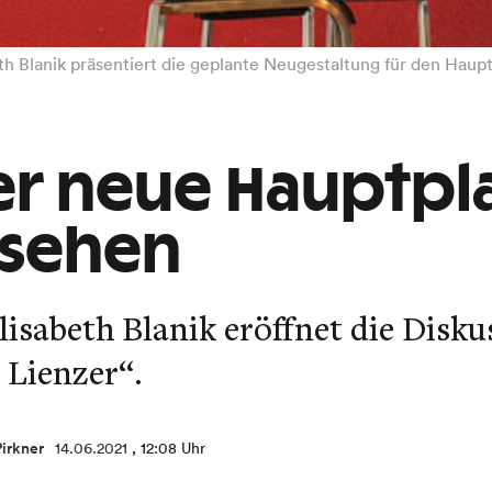
h Blanik präsentiert die geplante Neugestaltung für den Haupt
der neue Hauptpl
ssehen
isabeth Blanik eröffnet die Disku
Lienzer“.
irkner
14.06.2021
, 12:08 Uhr