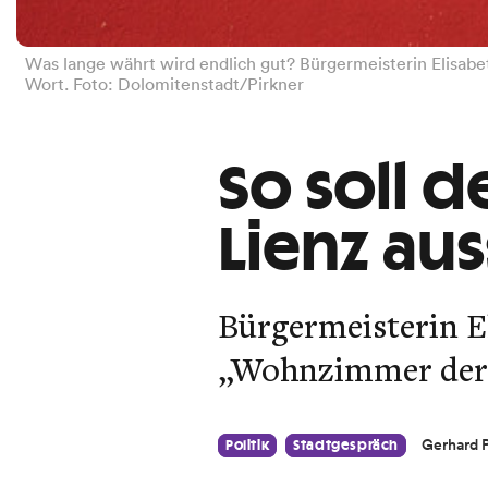
Was lange währt wird endlich gut? Bürgermeisterin Elisabet
Wort. Foto: Dolomitenstadt/Pirkner
So soll 
Lienz au
Bürgermeisterin El
„Wohnzimmer der 
Gerhard P
Politik
Stadtgespräch