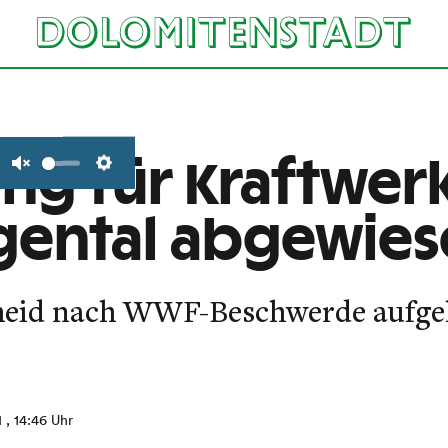
ung für Kraftwer
Unmute
Settings
gental abgewies
heid nach WWF-Beschwerde aufgeh
1
, 14:46 Uhr