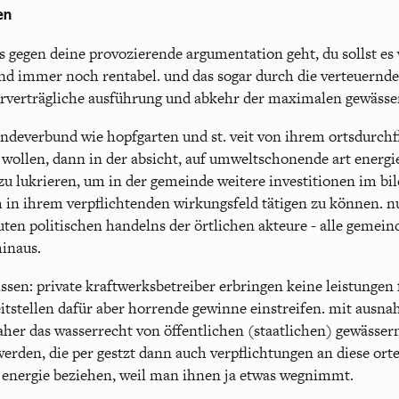
en
 gegen deine provozierende argumentation geht, du sollst es 
nd immer noch rentabel. und das sogar durch die verteuernde
rverträgliche ausführung und abkehr der maximalen gewässe
deverbund wie hopfgarten und st. veit von ihrem ortsdurchfl
 wollen, dann in der absicht, auf umweltschonende art energi
zu lukrieren, um in der gemeinde weitere investitionen im bil
h in ihrem verpflichtenden wirkungsfeld tätigen zu können. nu
uten politischen handelns der örtlichen akteure - alle gemein
inaus.
issen: private kraftwerksbetreiber erbringen keine leistungen 
reitstellen dafür aber horrende gewinne einstreifen. mit aus
daher das wasserrecht von öffentlichen (staatlichen) gewässern
werden, die per gestzt dann auch verpflichtungen an diese or
re energie beziehen, weil man ihnen ja etwas wegnimmt.