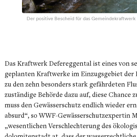
Der positive Bescheid für das Gemeindekraftwer
Das Kraftwerk Defereggental ist eines von 
geplanten Kraftwerke im Einzugsgebiet der Is
zu den zehn besonders stark gefährdeten Flus
zuständige Behörde dazu auf, diese Chance z
muss den Gewässerschutz endlich wieder erns
absurd“, so WWF-Gewässerschutzexpertin Ma
„wesentlichen Verschlechterung des ökologi
dolomitenstadt.at, dass der wasserrechtlich