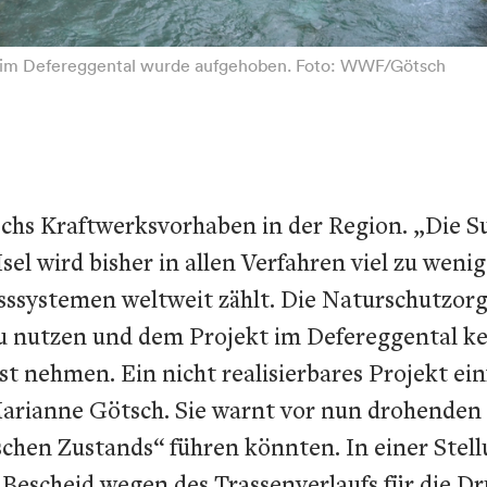
k im Defereggental wurde aufgehoben. Foto: WWF/Götsch
sechs Kraftwerksvorhaben in der Region. „Di
el wird bisher in allen Verfahren viel zu wenig
ssystemen weltweit zählt. Die Naturschutzorga
u nutzen und dem Projekt im Defereggental ke
t nehmen. Ein nicht realisierbares Projekt e
rianne Götsch. Sie warnt vor nun drohenden 
schen Zustands“ führen könnten. In einer Ste
e Bescheid wegen des Trassenverlaufs für die D