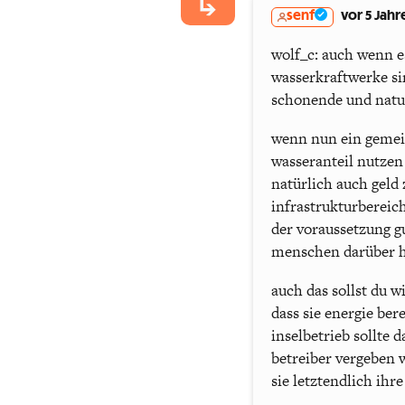
senf
vor 5 Jahr
wolf_c: auch wenn es
wasserkraftwerke si
schonende und natu
wenn nun ein gemein
wasseranteil nutzen
natürlich auch geld 
infrastrukturbereic
der voraussetzung g
menschen darüber h
auch das sollst du w
dass sie energie be
inselbetrieb sollte 
betreiber vergeben 
sie letztendlich ih