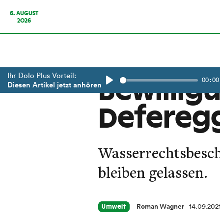
6. AUGUST
2026
Ihr Dolo Plus Vorteil:
00:00
Bewillig
Diesen Artikel jetzt anhören
Play
Defereg
Wasserrechtsbesc
bleiben gelassen.
Roman Wagner
14.09.202
Umwelt