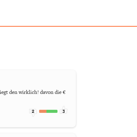
iegt den wirklich! davon die €
2
3