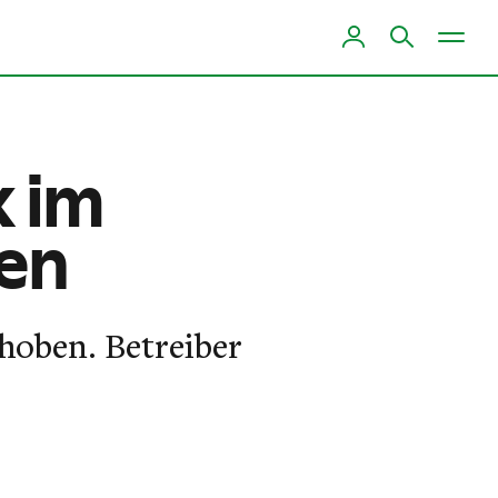
k im
en
oben. Betreiber