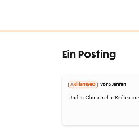
Ein Posting
Kilian1990
vor 5 Jahren
Und in China isch a Radle umegf