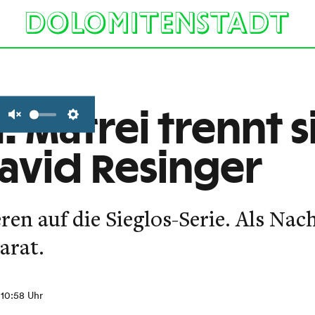
: Matrei trennt 
Unmute
Settings
David Resinger
eren auf die Sieglos-Serie. Als Nac
arat.
 10:58 Uhr