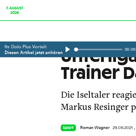
7. AUGUST
2026
Ihr Dolo Plus Vorteil:
00:00
Unterliga
Diesen Artikel jetzt anhören
Play
Trainer 
Die Iseltaler reagi
Markus Resinger p
Roman Wagner
29.09.2021
,
Sport