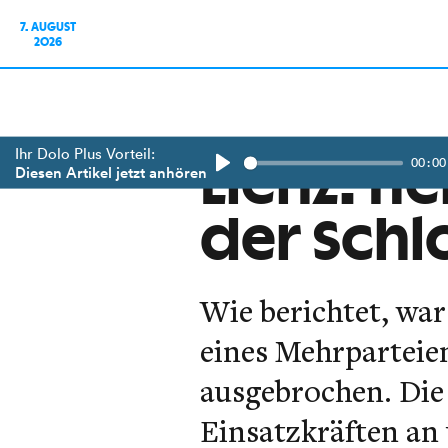
7. AUGUST
2026
Ihr Dolo Plus Vorteil:
00:00
Lienz: He
Diesen Artikel jetzt anhören
Play
der Schl
Wie berichtet, wa
eines Mehrparteien
ausgebrochen. Die
Einsatzkräften an 