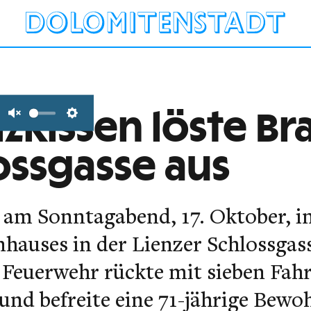
izkissen löste Br
Unmute
Settings
ossgasse aus
r am Sonntagabend, 17. Oktober, 
hauses in der Lienzer Schlossgas
 Feuerwehr rückte mit sieben Fah
und befreite eine 71-jährige Bewo