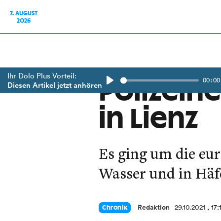
7. AUGUST
2026
Ihr Dolo Plus Vorteil:
00:00
Polizein
Diesen Artikel jetzt anhören
Play
in Lienz
Es ging um die eur
Wasser und in Häf
Redaktion
29.10.2021
, 17
Chronik