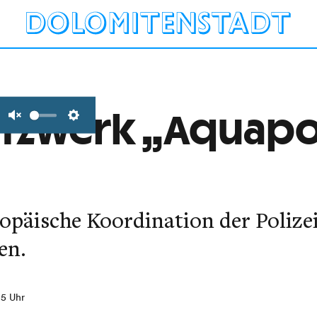
etzwerk „Aquapo
Unmute
Settings
opäische Koordination der Polize
en.
:15 Uhr