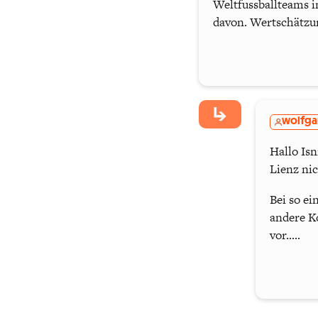
Weltfussballteams i
davon. Wertschätzu
wolfg
Hallo Isn
Lienz nic
Bei so ei
andere K
vor.....