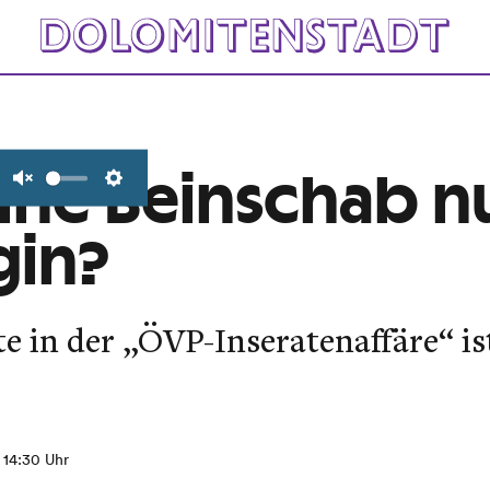
ine Beinschab 
Unmute
Settings
gin?
e in der „ÖVP-Inseratenaffäre“ is
, 14:30 Uhr