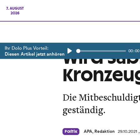
7. AUGUST
2026
Ihr Dolo Plus Vorteil:
00:00
Wird Sab
Diesen Artikel jetzt anhören
Play
Kronzeu
Die Mitbeschuldigt
geständig.
APA, Redaktion
29.10.2021
Politik