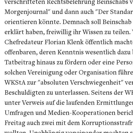
verschrifteten Rechtsbelehrung Beinschabs v
Morgenjournal" und dann auch "Der Standard"
orientieren könnte. Demnach soll Beinschab n
erklärt haben, freiwillig ihr Wissen zu teile
Chefredateur Florian Klenk öffentlich macht
offenbaren, deren Kenntnis wesentlich dazu 
Tatbeitrag hinaus zu fördern oder eine Pers
solchen Vereinigung oder Organisation führen
WKStA zur "absoluten Verschwiegenheit" ver
Beschuldigten zu unterlassen. Seitens der 
unter Verweis auf die laufenden Ermittlung
Umfragen und Medien-Kooperationen bericht
Freitag auch zwei mit dem Korruptionsstraf
wollten. Unabhängig voneinander machten si