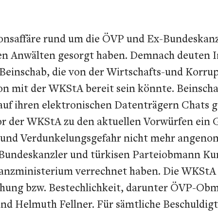
onsaffäre rund um die ÖVP und Ex-Bundeskanzl
en Anwälten gesorgt haben. Demnach deuten In
einschab, die von der Wirtschafts-und Korrup
ion mit der WKStA bereit sein könnte. Beinsc
uf ihren elektronischen Datenträgern Chats ge
vor der WKStA zu den aktuellen Vorwürfen ein 
tgrund Verdunkelungsgefahr nicht mehr angeno
undeskanzler und türkisen Parteiobmann Kurz
nanzministerium verrechnet haben. Die WKSt
ung bzw. Bestechlichkeit, darunter ÖVP-Obma
d Helmuth Fellner. Für sämtliche Beschuldigt