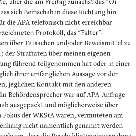
e, über die am Freitag zunächst das "Ö1
ss sich Beinschab in diese Richtung hin
r die APA telefonisch nicht erreichbar -
rzeichneten Protokoll, das "Falter"-
ssen über Tatsachen und/oder Beweismittel zu
.) der Straftaten über meinen eigenen
edung führend teilgenommen hat oder in einer
glich ihrer umfänglichen Aussage vor der
n, jeglichen Kontakt mit den anderen
 Ein Behördensprecher war auf APA-Anfrage
chab ausgepackt und möglicherweise über
im Fokus der WKStA waren, vermuteten am
mmenhang nicht namentlich genannt werden
fmerksam, dass die Beschuldigteneinvernahme