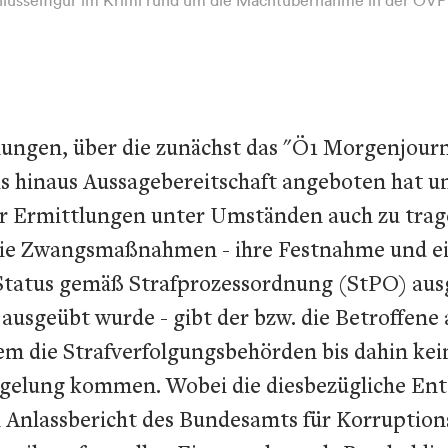
gen, über die zunächst das "Ö1 Morgenjournal
s hinaus Aussagebereitschaft angeboten hat u
der Ermittlungen unter Umständen auch zu trag
ie Zwangsmaßnahmen - ihre Festnahme und ein
-Status gemäß Strafprozessordnung (StPO) aus
usgeübt wurde - gibt der bzw. die Betroffene a
dem die Strafverfolgungsbehörden bis dahin kei
elung kommen. Wobei die diesbezügliche Ents
in Anlassbericht des Bundesamts für Korrupti