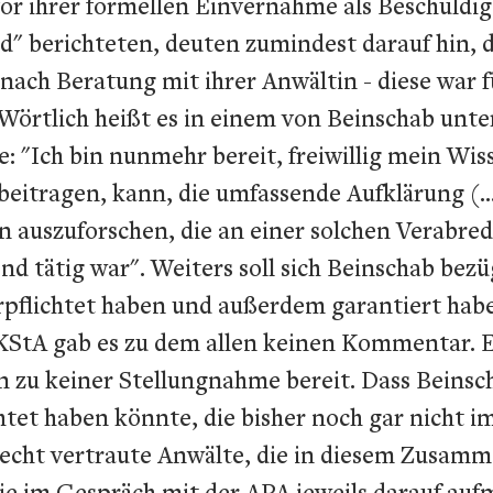
or ihrer formellen Einvernahme als Beschuldigt
 berichteten, deuten zumindest darauf hin, da
ach Beratung mit ihrer Anwältin - diese war fü
n. Wörtlich heißt es in einem von Beinschab unte
e: "Ich bin nunmehr bereit, freiwillig mein Wi
beitragen, kann, die umfassende Aufklärung (..
on auszuforschen, die an einer solchen Verabr
d tätig war". Weiters soll sich Beinschab bezü
pflichtet haben und außerdem garantiert habe
WKStA gab es zu dem allen keinen Kommentar.
en zu keiner Stellungnahme bereit. Dass Beins
et haben könnte, die bisher noch gar nicht 
recht vertraute Anwälte, die in diesem Zusa
e im Gespräch mit der APA jeweils darauf au