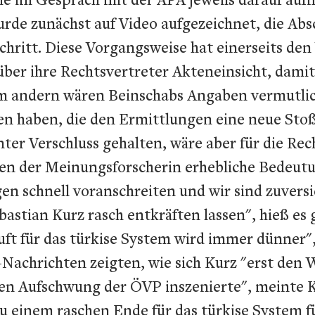
wurde zunächst auf Video aufgezeichnet, die Ab
hritt. Diese Vorgangsweise hat einerseits den 
 über ihre Rechtsvertreter Akteneinsicht, da
m andern wären Beinschabs Angaben vermutlich
en haben, die den Ermittlungen eine neue Stoß
ter Verschluss gehalten, wäre aber für die Rec
en der Meinungsforscherin erhebliche Bedeut
en schnell voranschreiten und wir sind zuversic
bastian Kurz rasch entkräften lassen", hieß e
t für das türkise System wird immer dünner",
Nachrichten zeigten, wie sich Kurz "erst den W
den Aufschwung der ÖVP inszenierte", meinte K
 einem raschen Ende für das türkise System f