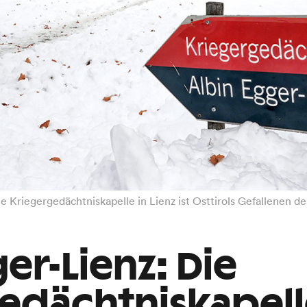
 Kriegergedächtniskapelle in Lienz ist Osttirols Gefallenen d
er-Lienz: Die
edächtniskapel