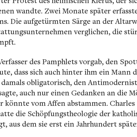
rter Protest des heimischen Klerus, der s
enen wandte. Zwei Monate später erfasste
ms. Die aufgetürmten Särge an der Alta
attungsunternehmen verglichen, die stü
mpft.
rfasser des Pamphlets vorgab, den Spot
te, dass sich auch hinter ihm ein Mann de
e damals obligatorisch, den Antimodernis
sagte, auch nur einen Gedanken an die M
er könnte vom Affen abstammen. Charles
hatte die Schöpfungstheologie der katholi
, aus dem sie erst ein Jahrhundert späte