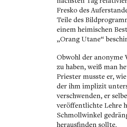
nächsten Tag relativie
Fresko des Auferstand
Teile des Bildprogram
einem heimischen Best
„Orang Utane“ beschi
Obwohl der anonyme Ve
zu haben, weiß man heu
Priester musste er, wi
der ihm implizit unter
verschwenden, er selb
veröffentlichte Lehre 
Schmollwinkel gedrängt
herausfinden sollte.