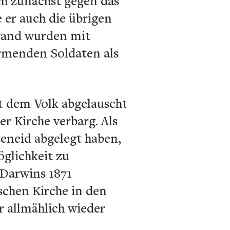
ich zunächst gegen das
 er auch die übrigen
rwand wurden mit
rmenden Soldaten als
t dem Volk abgelauscht
r Kirche verbarg. Als
teneid abgelegt haben,
öglichkeit zu
 Darwins 1871
schen Kirche in den
r allmählich wieder