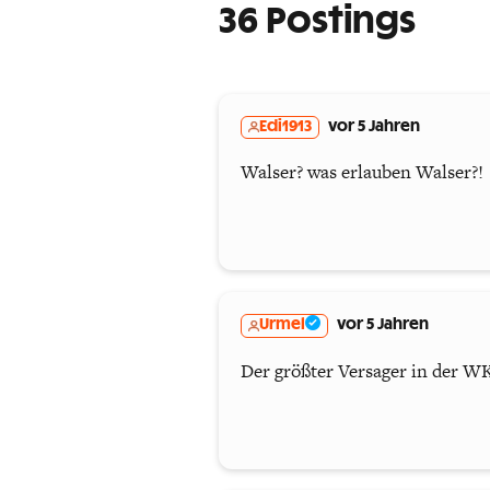
36 Postings
Edi1913
vor 5 Jahren
Walser? was erlauben Walser?!
Urmel
vor 5 Jahren
Der größter Versager in der WK