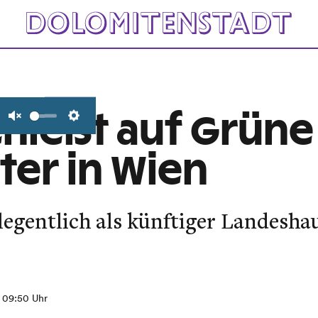
chießt auf Grün
Unmute
Settings
tter in Wien
gelegentlich als künftiger Landes
, 09:50 Uhr