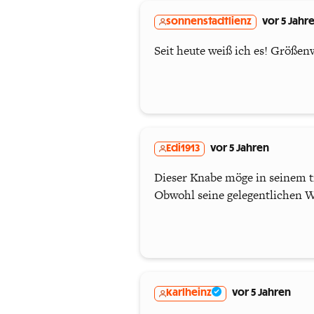
sonnenstadtlienz
vor 5 Jahr
Seit heute weiß ich es! Größe
Edi1913
vor 5 Jahren
Dieser Knabe möge in seinem t
Obwohl seine gelegentlichen 
karlheinz
vor 5 Jahren