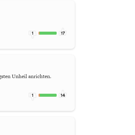
1
17
gsten Unheil anrichten.
1
14