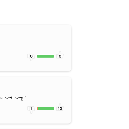
0
0
st weit weg !
1
12