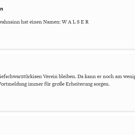
en
nwahnsinn hat einen Namen: W A L S E R
iefschwarztürkisen Verein bleiben. Da kann er noch am weni
Wortmeldung immer für große Erheiterung sorgen.