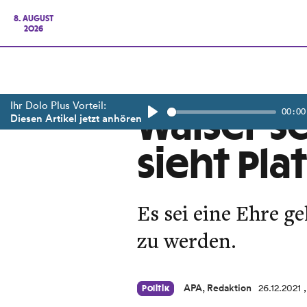
8. AUGUST
2026
Ihr Dolo Plus Vorteil:
00:00
Walser s
Diesen Artikel jetzt anhören
Play
sieht Pla
Es sei eine Ehre 
zu werden.
APA, Redaktion
26.12.2021
Politik