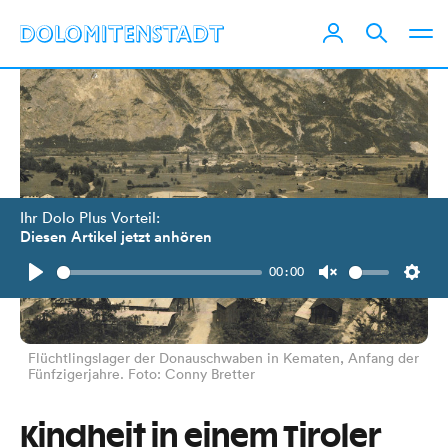
Ihr Dolo Plus Vorteil:
Diesen Artikel jetzt anhören
00:00
Play
Unmute
Setti
Flüchtlingslager der Donauschwaben in Kematen, Anfang der
Fünfzigerjahre. Foto: Conny Bretter
Kindheit in einem Tiroler